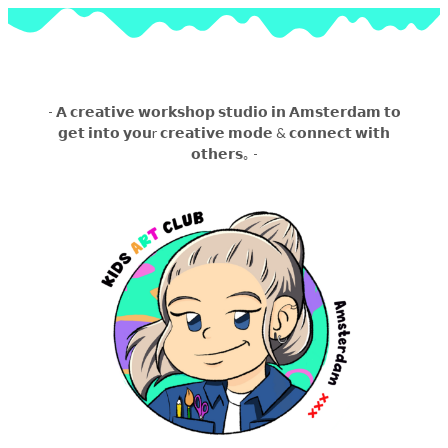
- 𝗔 𝗰𝗿𝗲𝗮𝘁𝗶𝘃𝗲 𝘄𝗼𝗿𝗸𝘀𝗵𝗼𝗽 𝘀𝘁𝘂𝗱𝗶𝗼 𝗶𝗻 𝗔𝗺𝘀𝘁𝗲𝗿𝗱𝗮𝗺 𝘁𝗼
𝗴𝗲𝘁 𝗶𝗻𝘁𝗼 𝘆𝗼𝘂r 𝗰𝗿𝗲𝗮𝘁𝗶𝘃𝗲 𝗺𝗼𝗱𝗲 & 𝗰𝗼𝗻𝗻𝗲𝗰𝘁 𝘄𝗶𝘁𝗵
𝗼𝘁𝗵𝗲𝗿𝘀｡ -