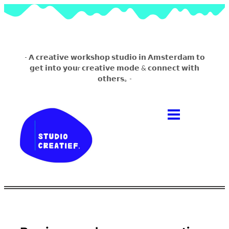
- 𝗔 𝗰𝗿𝗲𝗮𝘁𝗶𝘃𝗲 𝘄𝗼𝗿𝗸𝘀𝗵𝗼𝗽 𝘀𝘁𝘂𝗱𝗶𝗼 𝗶𝗻 𝗔𝗺𝘀𝘁𝗲𝗿𝗱𝗮𝗺 𝘁𝗼
𝗴𝗲𝘁 𝗶𝗻𝘁𝗼 𝘆𝗼𝘂r 𝗰𝗿𝗲𝗮𝘁𝗶𝘃𝗲 𝗺𝗼𝗱𝗲 & 𝗰𝗼𝗻𝗻𝗲𝗰𝘁 𝘄𝗶𝘁𝗵
𝗼𝘁𝗵𝗲𝗿𝘀｡ -