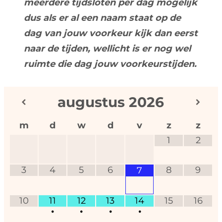
meerdere tijdsloten per dag mogelijk
dus als er al een naam staat op de
dag van jouw voorkeur kijk dan eerst
naar de tijden, wellicht is er nog wel
ruimte die dag jouw voorkeurstijden.
augustus
2026
m
d
w
d
v
z
z
1
2
3
4
5
6
8
9
7
10
11
12
13
14
15
16
•
•
•
•